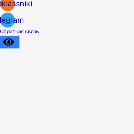
klassniki
legram
Обратная связь