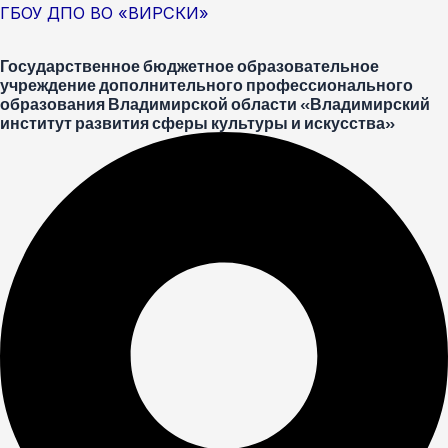
Перейти
Меню
Post
ГБОУ ДПО ВО «ВИРСКИ»
к
navigation
Государственное бюджетное образовательное
содержимому
учреждение дополнительного профессионального
образования Владимирской области «Владимирский
институт развития сферы культуры и искусства»