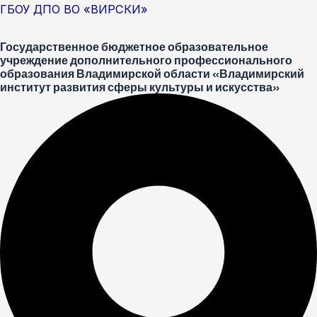
Перейти
Меню
Post
ГБОУ ДПО ВО «ВИРСКИ»
к
navigation
Государственное бюджетное образовательное
содержимому
учреждение дополнительного профессионального
образования Владимирской области «Владимирский
институт развития сферы культуры и искусства»