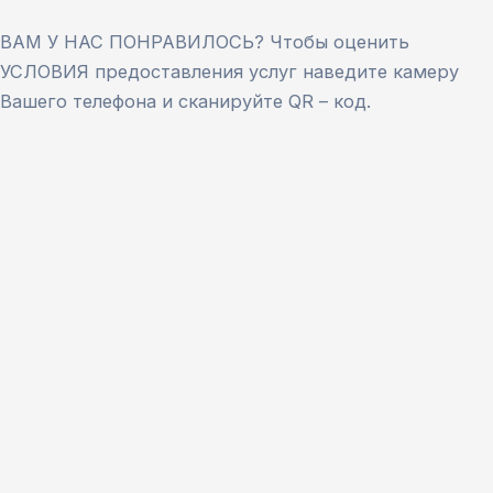
ВАМ У НАС ПОНРАВИЛОСЬ? Чтобы оценить
УСЛОВИЯ предоставления услуг наведите камеру
Вашего телефона и сканируйте QR – код.
Версия сайта для слабовидящих
ЗАКРЫТЬ
Для заполнения данной формы включите
JavaScript в браузере.
Введите ФИО
*
Имя