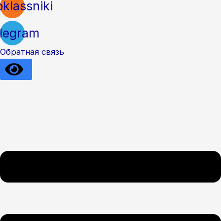
klassniki
legram
Обратная связь