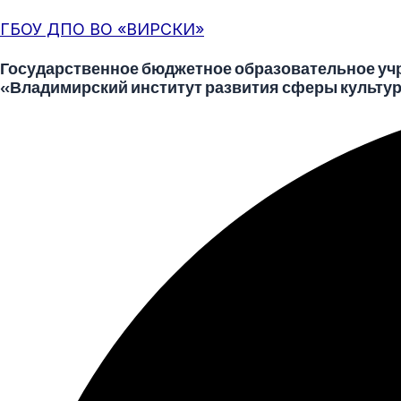
Перейти
Меню
Post
ГБОУ ДПО ВО «ВИРСКИ»
к
navigation
содержимому
Государственное бюджетное образовательное уч
«Владимирский институт развития сферы культур