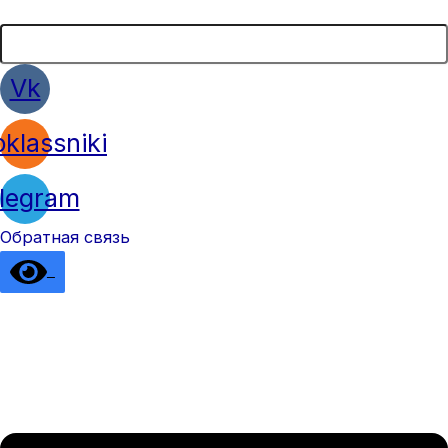
Vk
klassniki
legram
Обратная связь