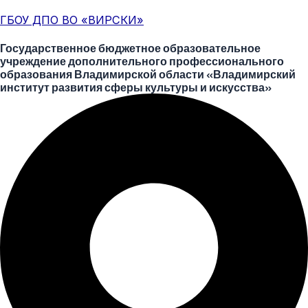
Перейти
Меню
Post
ГБОУ ДПО ВО «ВИРСКИ»
к
navigation
содержимому
Государственное бюджетное образовательное
учреждение дополнительного профессионального
образования Владимирской области «Владимирский
институт развития сферы культуры и искусства»