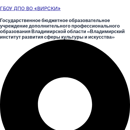
Перейти
Меню
Post
ГБОУ ДПО ВО «ВИРСКИ»
к
navigation
содержимому
Государственное бюджетное образовательное
учреждение дополнительного профессионального
образования Владимирской области «Владимирский
институт развития сферы культуры и искусства»