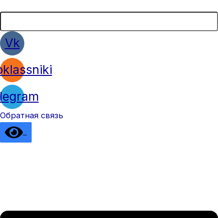
Vk
klassniki
legram
Обратная связь