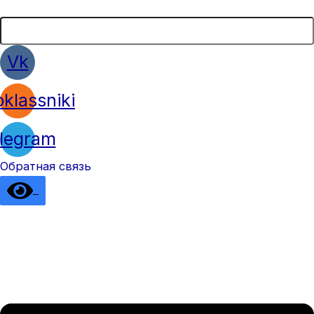
Vk
klassniki
legram
Обратная связь