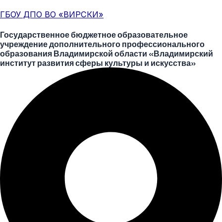
Перейти
Меню
Post
ГБОУ ДПО ВО «ВИРСКИ»
к
navigation
содержимому
Государственное бюджетное образовательное
учреждение дополнительного профессионального
образования Владимирской области «Владимирский
институт развития сферы культуры и искусства»