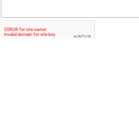
Отправить
×
×
Мы используем cookie-файлы для наилучшего
представления нашего сайта. Продолжая
использовать этот сайт, вы соглашаетесь с
использованием cookie-файлов.
Согласен