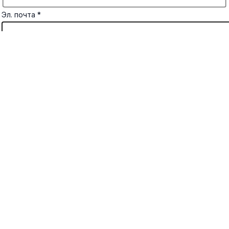
Эл. почта
*
Комментарий или сообщение
Отправить
×
×