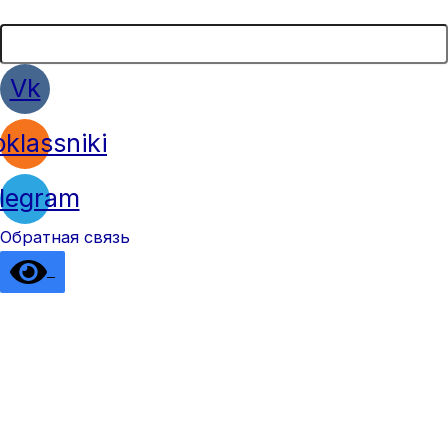
Vk
klassniki
legram
Обратная связь