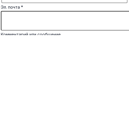
Эл. почта
*
Комментарий или сообщение
Отправить
×
×