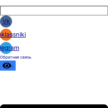
Vk
klassniki
legram
Обратная связь