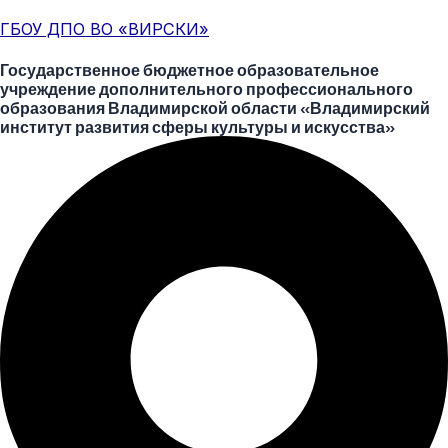
Перейти
Меню
Post
ГБОУ ДПО ВО «ВИРСКИ»
к
navigation
содержимому
Государственное бюджетное образовательное
учреждение дополнительного профессионального
образования Владимирской области «Владимирский
институт развития сферы культуры и искусства»