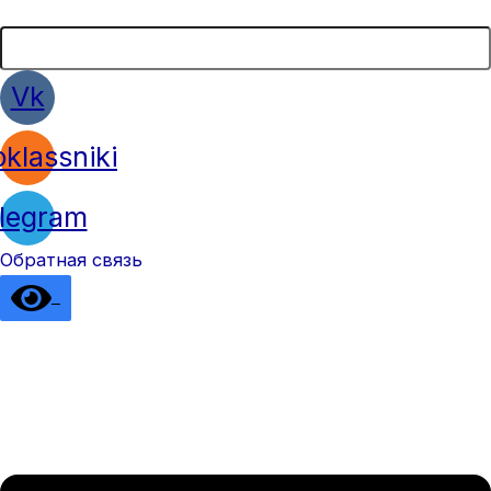
Vk
klassniki
legram
Обратная связь