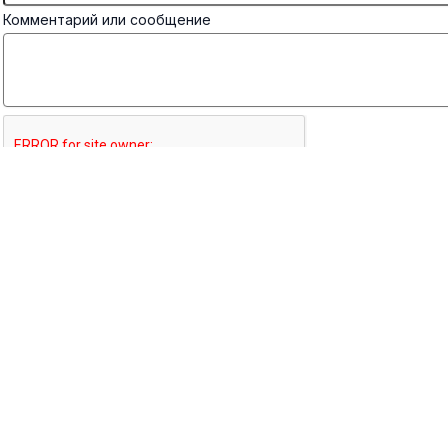
Комментарий или сообщение
Отправить
×
×
Мы используем cookie-файлы для наилучшего
представления нашего сайта. Продолжая
использовать этот сайт, вы соглашаетесь с