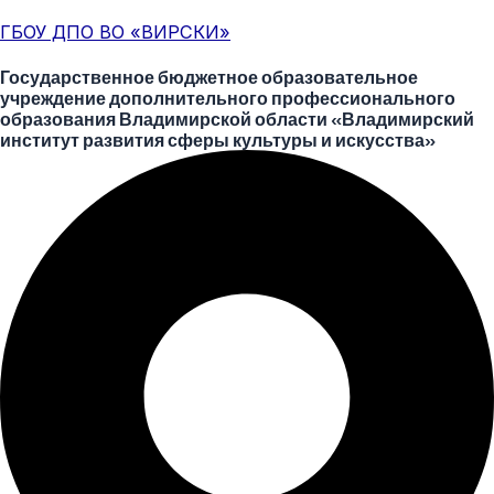
Перейти
Меню
Post
ГБОУ ДПО ВО «ВИРСКИ»
к
navigation
содержимому
Государственное бюджетное образовательное
учреждение дополнительного профессионального
образования Владимирской области «Владимирский
институт развития сферы культуры и искусства»