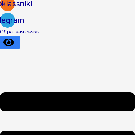
klassniki
legram
Обратная связь