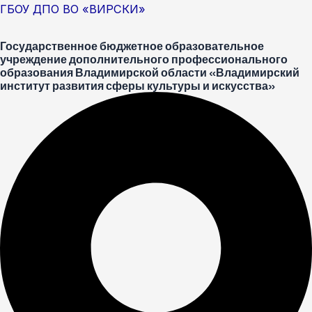
Перейти
Меню
Post
ГБОУ ДПО ВО «ВИРСКИ»
к
navigation
Государственное бюджетное образовательное
содержимому
учреждение дополнительного профессионального
образования Владимирской области «Владимирский
институт развития сферы культуры и искусства»