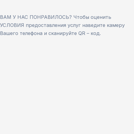
ВАМ У НАС ПОНРАВИЛОСЬ? Чтобы оценить
УСЛОВИЯ предоставления услуг наведите камеру
Вашего телефона и сканируйте QR – код.
Версия сайта для слабовидящих
ЗАКРЫТЬ
Для заполнения данной формы включите
JavaScript в браузере.
Введите ФИО
*
Имя