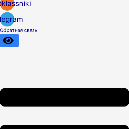
klassniki
legram
Обратная связь