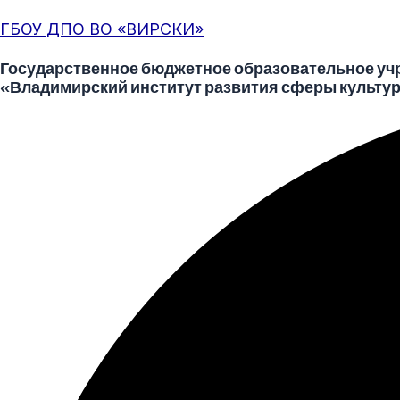
Перейти
Меню
Post
ГБОУ ДПО ВО «ВИРСКИ»
к
navigation
содержимому
Государственное бюджетное образовательное уч
«Владимирский институт развития сферы культур