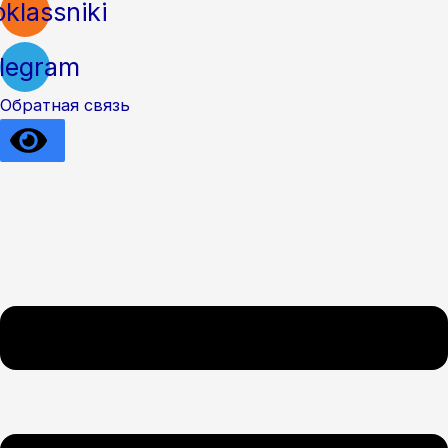
klassniki
legram
Обратная связь