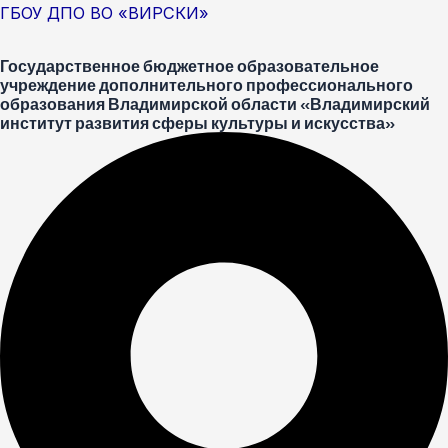
Перейти
Меню
Post
ГБОУ ДПО ВО «ВИРСКИ»
к
navigation
Государственное бюджетное образовательное
содержимому
учреждение дополнительного профессионального
образования Владимирской области «Владимирский
институт развития сферы культуры и искусства»