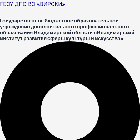
Перейти
Меню
Post
ГБОУ ДПО ВО «ВИРСКИ»
к
navigation
Государственное бюджетное образовательное
содержимому
учреждение дополнительного профессионального
образования Владимирской области «Владимирский
институт развития сферы культуры и искусства»