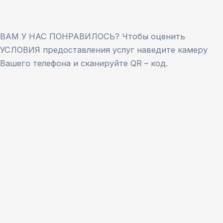
ВАМ У НАС ПОНРАВИЛОСЬ? Чтобы оценить
УСЛОВИЯ предоставления услуг наведите камеру
Вашего телефона и сканируйте QR – код.
Версия сайта для слабовидящих
ЗАКРЫТЬ
Для заполнения данной формы включите
JavaScript в браузере.
Введите ФИО
*
Имя