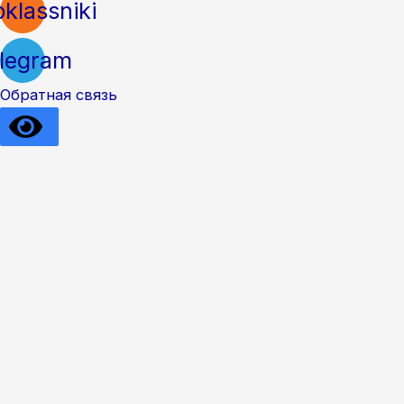
klassniki
legram
Обратная связь