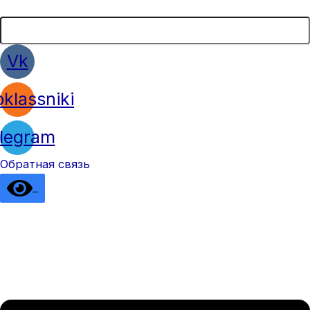
Vk
klassniki
legram
Обратная связь