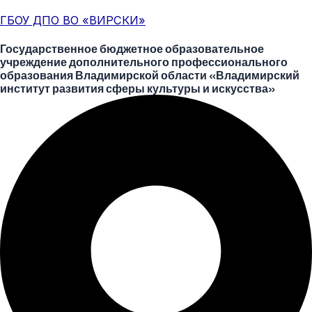
Перейти
Меню
Post
ГБОУ ДПО ВО «ВИРСКИ»
к
navigation
содержимому
Государственное бюджетное образовательное
учреждение дополнительного профессионального
образования Владимирской области «Владимирский
институт развития сферы культуры и искусства»