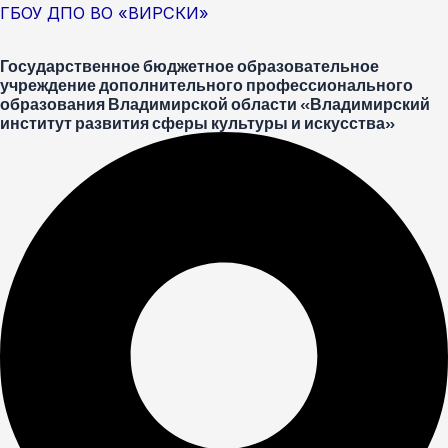
Перейти
Меню
Post
ГБОУ ДПО ВО «ВИРСКИ»
к
navigation
Государственное бюджетное образовательное
содержимому
учреждение дополнительного профессионального
образования Владимирской области «Владимирский
институт развития сферы культуры и искусства»