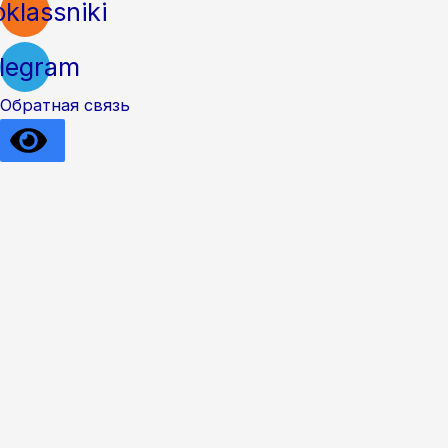
klassniki
legram
Обратная связь