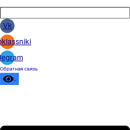
Vk
klassniki
legram
Обратная связь