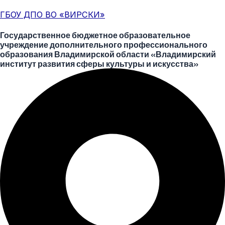
Перейти
Меню
Post
ГБОУ ДПО ВО «ВИРСКИ»
к
navigation
содержимому
Государственное бюджетное образовательное
учреждение дополнительного профессионального
образования Владимирской области «Владимирский
институт развития сферы культуры и искусства»