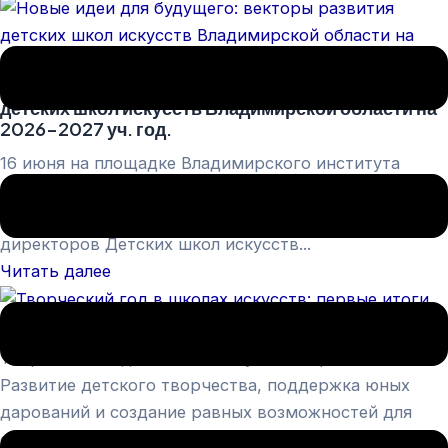
Новые идеи для будущего: векторы развития
детских школ искусств Владимирской области на
2026–2027 уч. год.
16 июня на площадке Владимирского института
развития сферы культуры и искусства состоялось
итоговое заседание координационного Совета
директоров Детских школ искусств...
Читать далее
Творческий год в школах искусств: первые итоги
Творческий год в школах искусств: первые итоги
Развитие детского творчества, поддержка юных
дарований и создание равных возможностей для
самореализации детей...