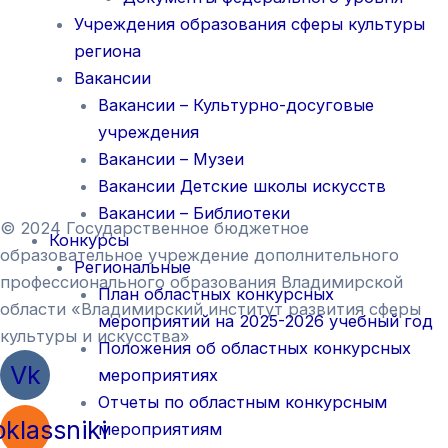
Учреждения образования сферы культуры
региона
Вакансии
Вакансии – Культурно-досуговые
учреждения
Вакансии – Музеи
Вакансии Детские школы искусств
Вакансии – Библиотеки
© 2024 Государственное бюджетное
Конкурсы
образовательное учреждение дополнительного
Региональные
профессионального образования Владимирской
План областных конкурсных
области «Владимирский институт развития сферы
мероприятий на 2025-2026 учебный год
культуры и искусства»
Положения об областных конкурсных
Vk
мероприятиях
Отчеты по областным конкурсным
klassniki
мероприятиям