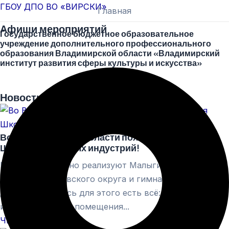
Перейти
Меню
ГБОУ ДПО ВО «ВИРСКИ»
Главная
к
Афиши мероприятий
Государственное бюджетное образовательное
содержимому
учреждение дополнительного профессионального
образования Владимирской области «Владимирский
институт развития сферы культуры и искусства»
Новости
Во Владимирской области появится четвертая
Школа креативных индустрий!
Проект совместно реализуют Малыгинская школа
искусств Ковровского округа и гимназия города
Доброград. Здесь для этого есть всё: необходимая
инфраструктура, помещения...
Читать далее