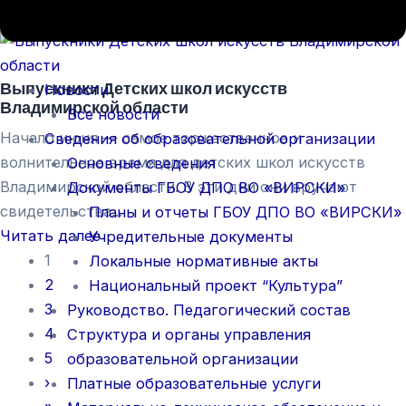
Читать далее
Выпускники Детских школ искусств
Новости
Владимирской области
Все новости
Начало июня — самое торжественное и
Сведения об образовательной организации
волнительное время для детских школ искусств
Основные сведения
Владимирской области. В эти дни они вручают
Документы ГБОУ ДПО ВО «ВИРСКИ»
свидетельства...
Планы и отчеты ГБОУ ДПО ВО «ВИРСКИ»
Читать далее
Учредительные документы
1
Локальные нормативные акты
2
Национальный проект “Культура”
3
Руководство. Педагогический состав
4
Структура и органы управления
5
образовательной организации
›
Платные образовательные услуги