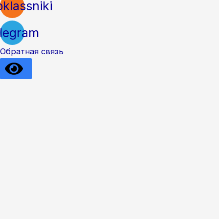
klassniki
legram
Обратная связь