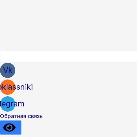
Vk
klassniki
legram
Обратная связь