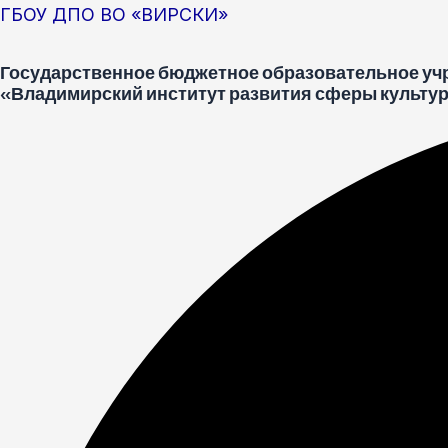
Перейти
Меню
Post
ГБОУ ДПО ВО «ВИРСКИ»
к
navigation
Государственное бюджетное образовательное уч
содержимому
«Владимирский институт развития сферы культур