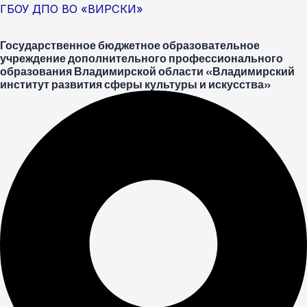
Перейти
Меню
Post
ГБОУ ДПО ВО «ВИРСКИ»
к
navigation
Государственное бюджетное образовательное
содержимому
учреждение дополнительного профессионального
образования Владимирской области «Владимирский
институт развития сферы культуры и искусства»