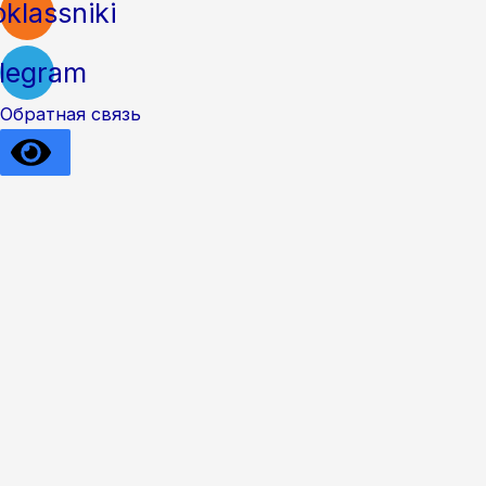
klassniki
legram
Обратная связь