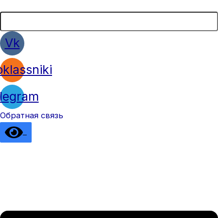
Vk
klassniki
legram
Обратная связь