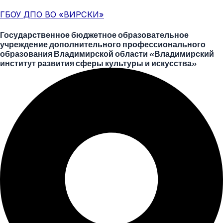
Перейти
Меню
Post
ГБОУ ДПО ВО «ВИРСКИ»
к
navigation
содержимому
Государственное бюджетное образовательное
учреждение дополнительного профессионального
образования Владимирской области «Владимирский
институт развития сферы культуры и искусства»