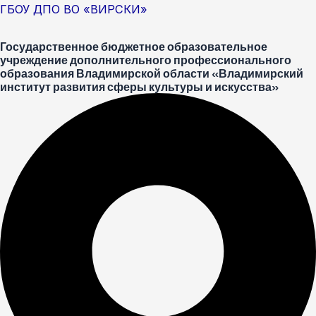
Перейти
Меню
Post
ГБОУ ДПО ВО «ВИРСКИ»
к
navigation
Государственное бюджетное образовательное
содержимому
учреждение дополнительного профессионального
образования Владимирской области «Владимирский
институт развития сферы культуры и искусства»