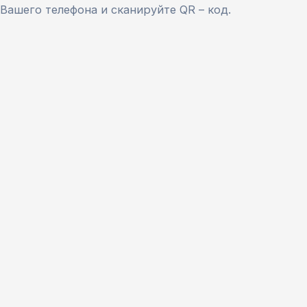
Вашего телефона и сканируйте QR – код.
Версия сайта для слабовидящих
ЗАКРЫТЬ
Для заполнения данной формы включите
JavaScript в браузере.
Введите ФИО
*
Имя
Фамилия
Эл. почта
*