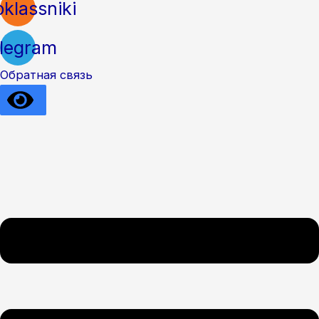
klassniki
legram
Обратная связь