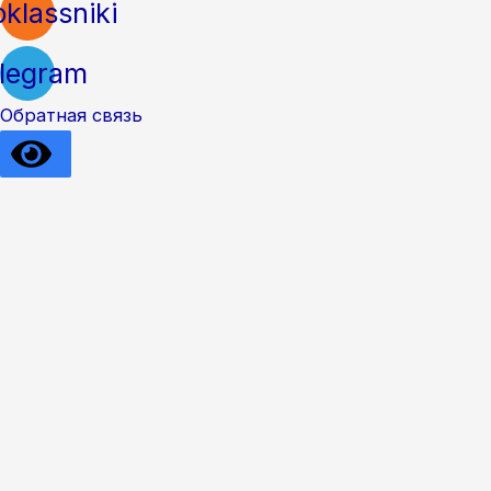
klassniki
legram
Обратная связь