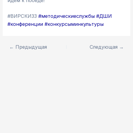
идем к победе!
#ВИРСКИ33
#методическиеслужбы
#ДШИ
#конференции
#конкурсыминкультуры
←
Предыдущая
Следующая
→