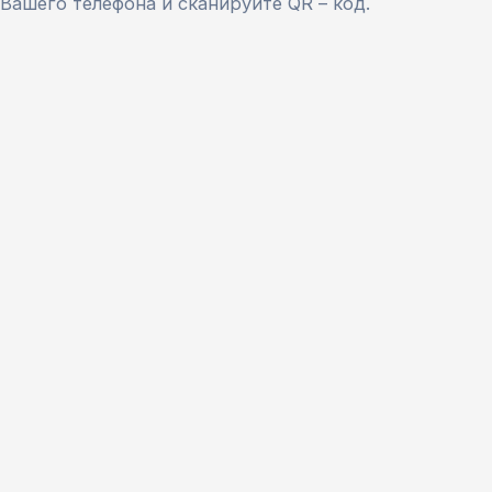
Вашего телефона и сканируйте QR – код.
Версия сайта для слабовидящих
ЗАКРЫТЬ
Для заполнения данной формы включите
JavaScript в браузере.
Введите ФИО
*
Имя
Фамилия
Эл. почта
*