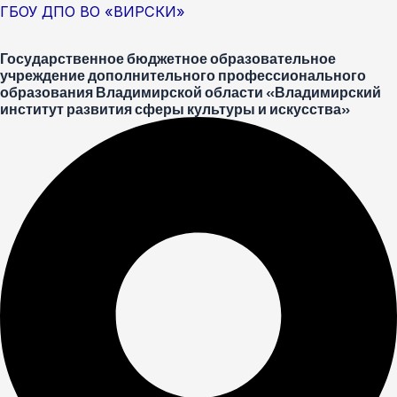
Перейти
Меню
Post
ГБОУ ДПО ВО «ВИРСКИ»
к
navigation
Государственное бюджетное образовательное
содержимому
учреждение дополнительного профессионального
образования Владимирской области «Владимирский
институт развития сферы культуры и искусства»