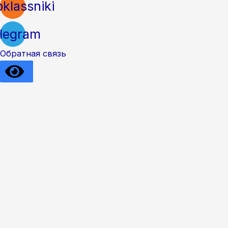
klassniki
legram
Обратная связь