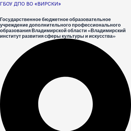
Перейти
Меню
Post
ГБОУ ДПО ВО «ВИРСКИ»
к
navigation
Государственное бюджетное образовательное
содержимому
учреждение дополнительного профессионального
образования Владимирской области «Владимирский
институт развития сферы культуры и искусства»