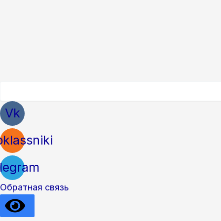
Vk
klassniki
legram
Обратная связь