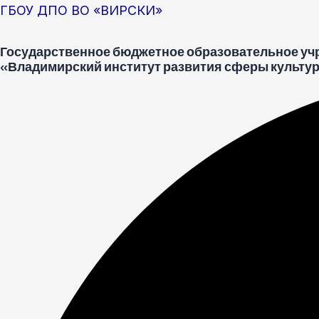
Перейти
Меню
Post
ГБОУ ДПО ВО «ВИРСКИ»
к
navigation
Государственное бюджетное образовательное уч
содержимому
«Владимирский институт развития сферы культур