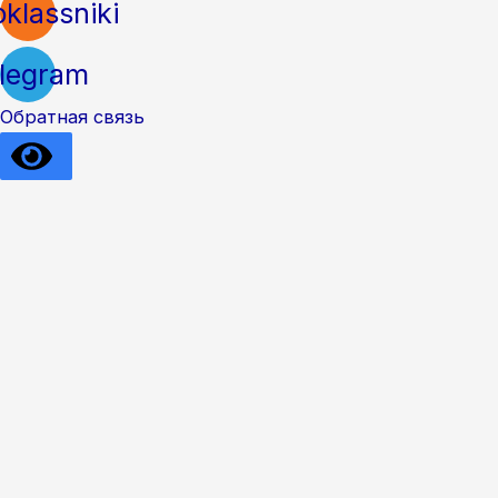
klassniki
legram
Обратная связь