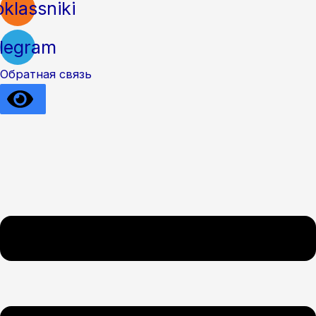
klassniki
legram
Обратная связь