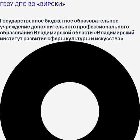
Перейти
Меню
Post
ГБОУ ДПО ВО «ВИРСКИ»
к
navigation
Государственное бюджетное образовательное
содержимому
учреждение дополнительного профессионального
образования Владимирской области «Владимирский
институт развития сферы культуры и искусства»