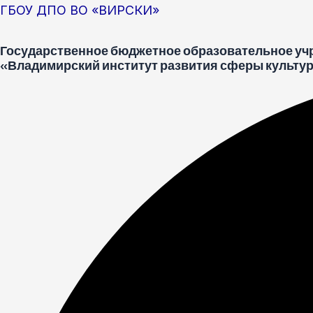
Перейти
Меню
Post
ГБОУ ДПО ВО «ВИРСКИ»
к
navigation
Государственное бюджетное образовательное уч
содержимому
«Владимирский институт развития сферы культур