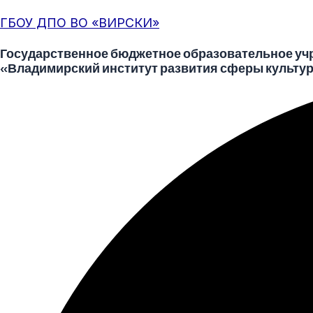
Перейти
Меню
Post
ГБОУ ДПО ВО «ВИРСКИ»
к
navigation
содержимому
Государственное бюджетное образовательное уч
«Владимирский институт развития сферы культур