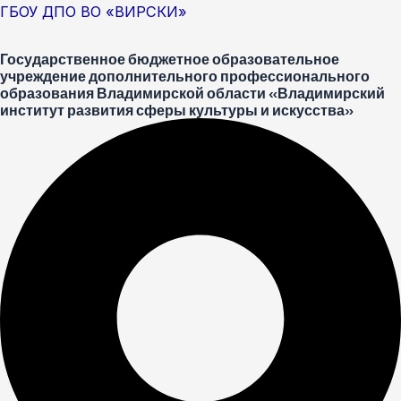
Перейти
Меню
Post
ГБОУ ДПО ВО «ВИРСКИ»
к
navigation
Государственное бюджетное образовательное
содержимому
учреждение дополнительного профессионального
образования Владимирской области «Владимирский
институт развития сферы культуры и искусства»