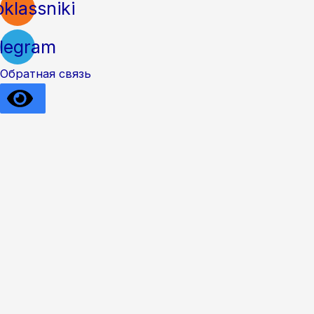
klassniki
legram
Обратная связь