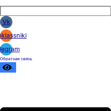
Vk
klassniki
legram
Обратная связь