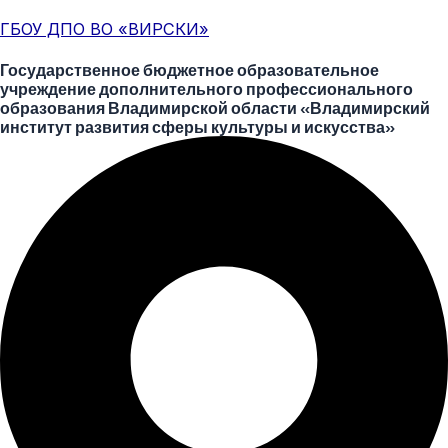
Перейти
Меню
Post
ГБОУ ДПО ВО «ВИРСКИ»
к
navigation
содержимому
Государственное бюджетное образовательное
учреждение дополнительного профессионального
образования Владимирской области «Владимирский
институт развития сферы культуры и искусства»