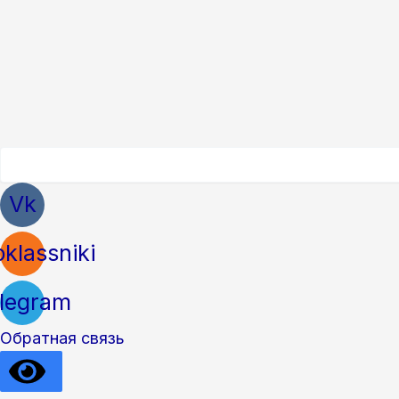
Vk
klassniki
legram
Обратная связь