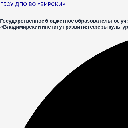
Перейти
Меню
Post
ГБОУ ДПО ВО «ВИРСКИ»
к
navigation
Государственное бюджетное образовательное уч
содержимому
«Владимирский институт развития сферы культур