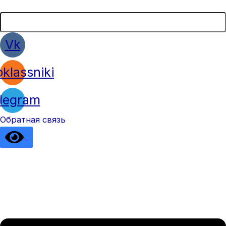
Vk
klassniki
legram
Обратная связь